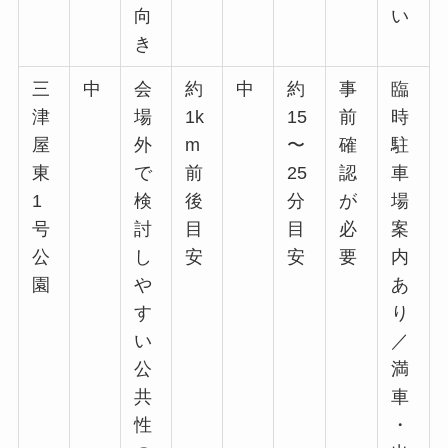
向
い
き
三
中
会
約
中
約
事
臨
津
場
1k
15
前
時
屋
外
m
〜
確
駐
東
で
前
25
認
車
1
検
後
分
が
場
号
討
目
目
必
案
公
し
安
安
要
内
園
や
あ
す
り
い
／
公
満
共
車
性
・