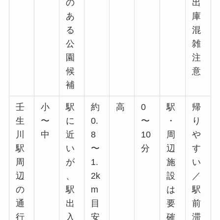
の
出
あ
庫
る
混
公
雑
園
注
候
意
補
壬
小
駅
約
高
0
駅
帰
生
〜
に
0.
〜
・
り
川
中
近
8
10
周
や
駅
い
〜
分
辺
す
周
が
1.
施
い
辺
、
2k
設
／
の
駅
m
は
駅
通
出
目
要
前
行
入
安
確
滞