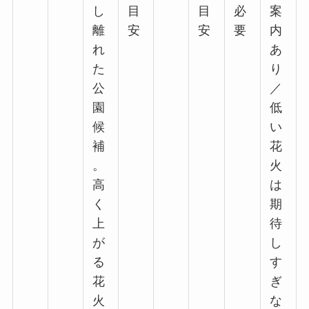
し
目
目
必
案
離
安
安
要
内
れ
あ
た
り
公
／
園
低
候
い
補
花
。
火
高
は
く
期
上
待
が
し
る
す
花
ぎ
火
な