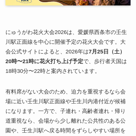
にゅうがわ花火大会2026は、愛媛県西条市の壬生
川駅正面線を中心に開催予定の花火大会です。大
会公式サイトによると、2026年は
7月25日（土）
20時〜21時に花火打ち上げ予定
で、歩行者天国は
18時30分〜22時と案内されています。
有料席がない大会のため、迫力を重視するなら会
場に近い壬生川駅正面線や壬生川内港付近が候補
になります。一方で、子連れ・高齢者連れ・帰り
道重視なら、会場から少し離れた公共性のある公
園や、壬生川駅へ戻る時間をずらしやすい場所を