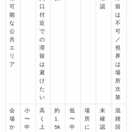
可
口
認
留
能
付
は
な
近
不
公
で
可
共
の
／
エ
滞
視
リ
留
界
ア
は
は
避
場
け
所
た
次
い
第
会
小
高
約
低
場
未
混
場
〜
く
1.
〜
所
確
雑
か
中
上
5k
中
に
認
回