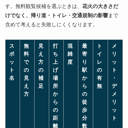
す。無料観覧候補を選ぶときは、
花火の大きさだ
けでなく、帰り道・トイレ・交通規制の影響
まで
含めて考えると失敗しにくくなります。
ス
無
見
打
混
最
ト
メ
ポ
料
え
ち
雑
寄
イ
リ
ッ
で
方
上
度
り
レ
ッ
ト
の
の
げ
駅
の
ト
名
見
補
場
か
有
・
え
足
所
ら
無
デ
方
か
の
メ
ら
徒
リ
の
歩
ッ
距
分
ト
離
数