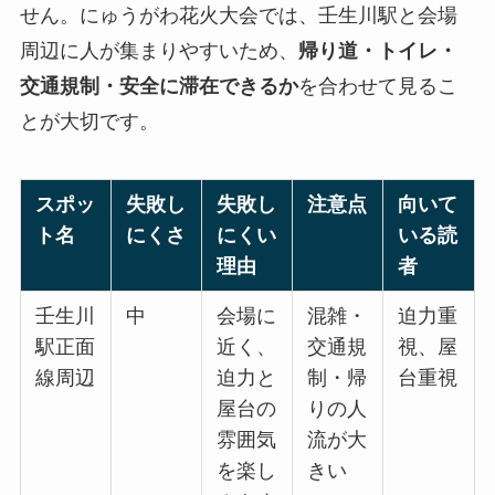
せん。にゅうがわ花火大会では、壬生川駅と会場
周辺に人が集まりやすいため、
帰り道・トイレ・
交通規制・安全に滞在できるか
を合わせて見るこ
とが大切です。
スポッ
失敗し
失敗し
注意点
向いて
ト名
にくさ
にくい
いる読
理由
者
壬生川
中
会場に
混雑・
迫力重
駅正面
近く、
交通規
視、屋
線周辺
迫力と
制・帰
台重視
屋台の
りの人
雰囲気
流が大
を楽し
きい