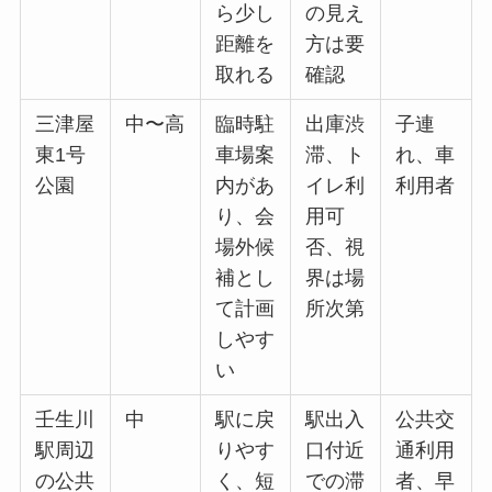
ら少し
の見え
距離を
方は要
取れる
確認
三津屋
中〜高
臨時駐
出庫渋
子連
東1号
車場案
滞、ト
れ、車
公園
内があ
イレ利
利用者
り、会
用可
場外候
否、視
補とし
界は場
て計画
所次第
しやす
い
壬生川
中
駅に戻
駅出入
公共交
駅周辺
りやす
口付近
通利用
の公共
く、短
での滞
者、早