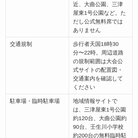
近、大曲公園、三津
屋東1号公園など。た
だし公式無料席では
ありません
交通規制
歩行者天国18時30
分〜22時。周辺道路
の規制範囲は大会公
式サイトの配置図・
交通案内を確認して
ください
駐車場・臨時駐車場
地域情報サイトで
は、三津屋東1号公園
約120台、大曲公園約
90台、壬生川小学校
約200台の無料臨時駐