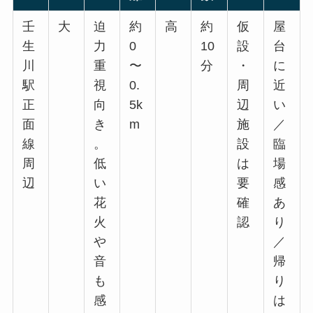
壬
大
迫
約
高
約
仮
屋
生
力
0
10
設
台
川
重
〜
分
・
に
駅
視
0.
周
近
正
向
5k
辺
い
面
き
m
施
／
線
。
設
臨
周
低
は
場
辺
い
要
感
花
確
あ
火
認
り
や
／
音
帰
も
り
感
は