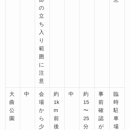
の
立
ち
入
り
範
囲
に
注
意
大
中
会
約
中
約
事
臨
曲
場
1k
15
前
時
公
か
m
〜
確
駐
園
ら
前
25
認
車
少
後
分
が
場