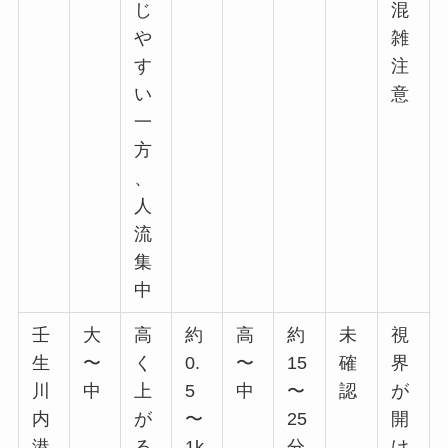
じ
混
や
雑
す
注
い
意
一
方
、
人
流
集
中
壬
大
高
約
高
約
未
視
生
〜
く
0.
〜
15
確
界
川
中
上
5
中
〜
認
が
内
が
〜
25
開
港
る
1k
分
け