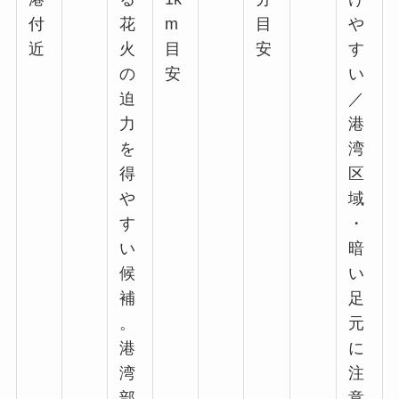
付
花
m
目
や
近
火
目
安
す
の
安
い
迫
／
力
港
を
湾
得
区
や
域
す
・
い
暗
候
い
補
足
。
元
港
に
湾
注
部
意