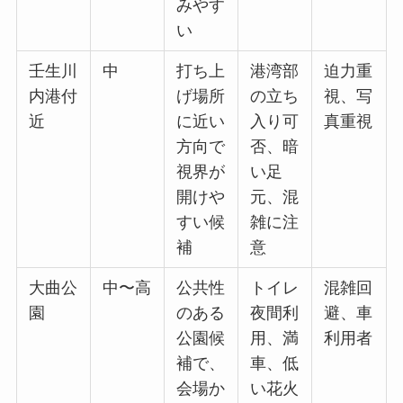
みやす
い
壬生川
中
打ち上
港湾部
迫力重
内港付
げ場所
の立ち
視、写
近
に近い
入り可
真重視
方向で
否、暗
視界が
い足
開けや
元、混
すい候
雑に注
補
意
大曲公
中〜高
公共性
トイレ
混雑回
園
のある
夜間利
避、車
公園候
用、満
利用者
補で、
車、低
会場か
い花火