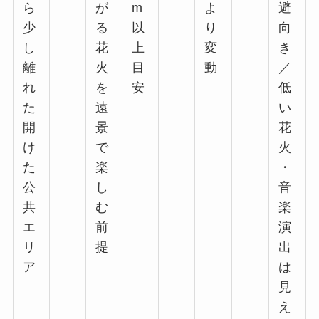
ら
が
m
よ
避
少
る
以
り
向
し
花
上
変
き
離
火
目
動
／
れ
を
安
低
た
遠
い
開
景
花
け
で
火
た
楽
・
公
し
音
共
む
楽
エ
前
演
リ
提
出
ア
は
見
え