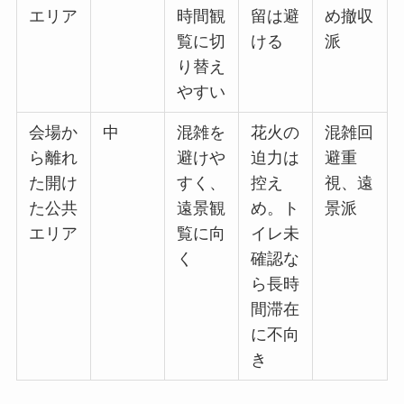
エリア
時間観
留は避
め撤収
覧に切
ける
派
り替え
やすい
会場か
中
混雑を
花火の
混雑回
ら離れ
避けや
迫力は
避重
た開け
すく、
控え
視、遠
た公共
遠景観
め。ト
景派
エリア
覧に向
イレ未
く
確認な
ら長時
間滞在
に不向
き