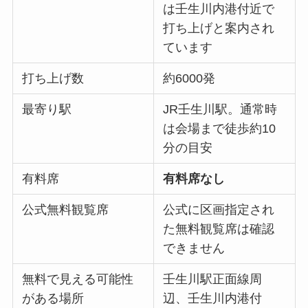
は壬生川内港付近で
打ち上げと案内され
ています
打ち上げ数
約6000発
最寄り駅
JR壬生川駅。通常時
は会場まで徒歩約10
分の目安
有料席
有料席なし
公式無料観覧席
公式に区画指定され
た無料観覧席は確認
できません
無料で見える可能性
壬生川駅正面線周
がある場所
辺、壬生川内港付