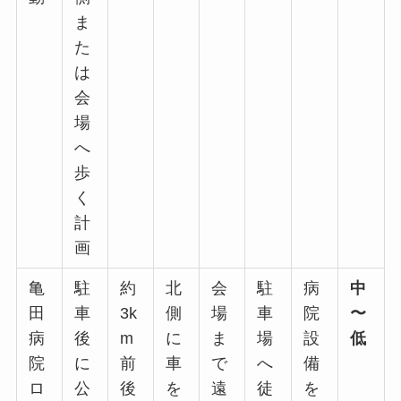
ま
た
は
会
場
へ
歩
く
計
画
亀
駐
約
北
会
駐
病
中
田
車
3k
側
場
車
院
〜
病
後
m
に
ま
場
設
低
院
に
前
車
で
へ
備
ロ
公
後
を
遠
徒
を