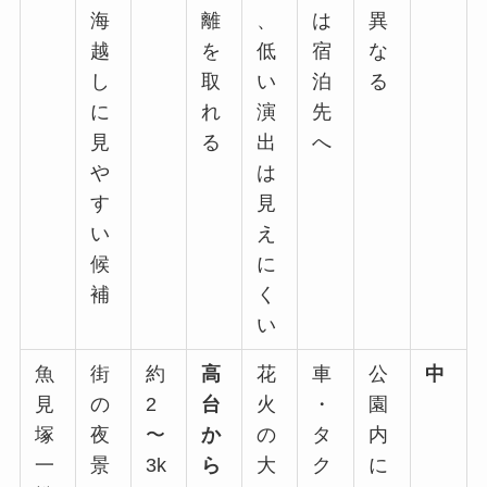
海
離
、
は
異
越
を
低
宿
な
し
取
い
泊
る
に
れ
演
先
見
る
出
へ
や
は
す
見
い
え
候
に
補
く
い
魚
街
約
高
花
車
公
中
見
の
2
台
火
・
園
塚
夜
〜
か
の
タ
内
一
景
3k
ら
大
ク
に