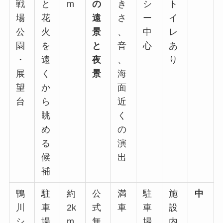
戦
と
m
の
き
シ
ト
場
花
遠
さ
ー
イ
公
火
景
、
中
レ
園
を
と
音
心
あ
・
遠
夜
、
り
展
く
景
海
望
か
面
台
ら
近
眺
く
め
の
る
演
候
出
補
鴨
駐
約
公
満
駐
施
中
川
車
2k
式
車
車
設
シ
場
m
無
、
場
内