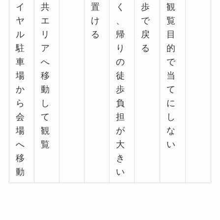
イ
共
置
く
歩
観
ヤ
エ
け
、
で
覧
ル
リ
る
帰
戻
目
駐
ア
り
る
的
車
へ
の
で
場
移
徒
当
か
動
歩
て
ら
し
負
に
会
て
担
し
場
観
が
な
へ
覧
大
い
移
き
動
い