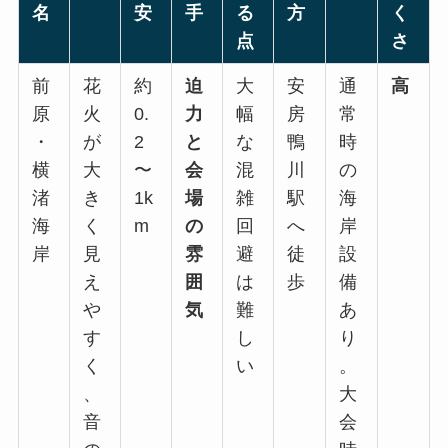
名
安
手
る
方
く
点
さ
前
花
約
迫
大
安
通
高
原
火
0.
力
幅
房
常
・
が
2
と
な
鴨
時
横
大
〜
会
混
川
の
渚
き
1k
場
雑
駅
海
海
く
m
の
回
へ
岸
岸
見
雰
避
徒
設
え
囲
は
歩
備
や
気
難
あ
す
し
り
く
い
。
、
大
音
会