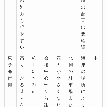
の
時
迫
の
力
配
も
置
得
は
や
要
す
確
い
認
東
高
約
会
花
北
海
中
条
く
1.
場
火
側
岸
海
上
5
中
が
の
の
岸
が
〜
心
小
駐
場
側
る
3k
部
さ
車
所
花
m
か
く
場
に
火
ら
な
ま
よ
を
距
り
た
り