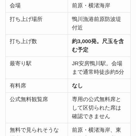
会場
前原・横渚海岸
打ち上げ場所
鴨川漁港前原防波堤
付近
打ち上げ数
約3,000発。尺玉を含
む予定
最寄り駅
JR安房鴨川駅。会場
まで通常時徒歩約5分
有料席
なし
公式無料観覧席
専用の公式無料席と
して区切られた席は
確認できません
無料で見られそうな
前原・横渚海岸、東