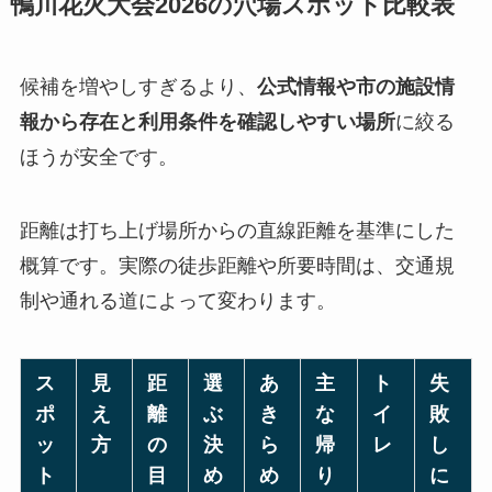
鴨川花火大会2026の穴場スポット比較表
候補を増やしすぎるより、
公式情報や市の施設情
報から存在と利用条件を確認しやすい場所
に絞る
ほうが安全です。
距離は打ち上げ場所からの直線距離を基準にした
概算です。実際の徒歩距離や所要時間は、交通規
制や通れる道によって変わります。
ス
見
距
選
あ
主
ト
失
ポ
え
離
ぶ
き
な
イ
敗
ッ
方
の
決
ら
帰
レ
し
ト
目
め
め
り
に