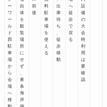
ー
自
前
料
出
へ
設
ワ
体
後
駐
庫
徒
備
ー
を
車
待
歩
の
ル
観
場
ち
で
大
ド
覧
を
、
戻
会
西
場
使
徒
る
時
駐
所
え
歩
利
車
に
る
移
用
場
せ
動
は
か
ず
要
ら
、
確
会
東
認
場
条
へ
海
移
岸
動
側