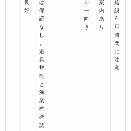
良
は
シ
案
施
好
保
ー
内
設
証
向
あ
利
な
き
り
用
し
時
。
間
道
に
具
注
規
意
制
と
漁
業
権
確
認