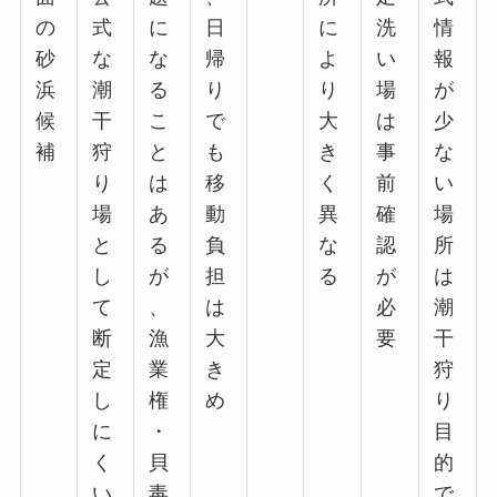
の
式
に
日
に
洗
情
砂
な
な
帰
よ
い
報
浜
潮
る
り
り
場
が
候
干
こ
で
大
は
少
補
狩
と
も
き
事
な
り
は
移
く
前
い
場
あ
動
異
確
場
と
る
負
な
認
所
し
が
担
る
が
は
て
、
は
必
潮
断
漁
大
要
干
定
業
き
狩
し
権
め
り
に
・
目
く
貝
的
い
毒
で