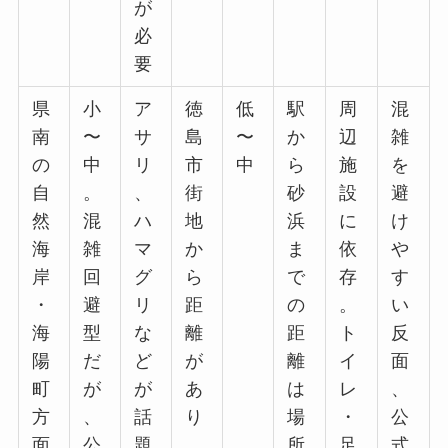
が
必
要
県
小
ア
徳
低
駅
周
混
南
〜
サ
島
〜
か
辺
雑
の
中
リ
市
中
ら
施
を
自
。
、
街
砂
設
避
然
混
ハ
地
浜
に
け
海
雑
マ
か
ま
依
や
岸
回
グ
ら
で
存
す
・
避
リ
距
の
。
い
海
型
な
離
距
ト
反
陽
だ
ど
が
離
イ
面
町
が
が
あ
は
レ
、
方
、
話
り
場
・
公
面
公
題
、
所
足
式