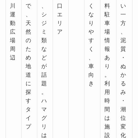
川
で
、
口
く
料
い
運
、
シ
エ
な
駐
一
動
天
ジ
リ
り
車
方
広
然
ミ
ア
や
場
、
場
の
類
す
情
泥
周
た
な
く
報
質
辺
め
ど
、
あ
・
地
が
車
り
ぬ
道
話
向
。
か
に
題
き
利
る
探
。
用
み
す
ハ
時
・
タ
マ
間
潮
イ
グ
は
位
プ
リ
施
変
は
設
化