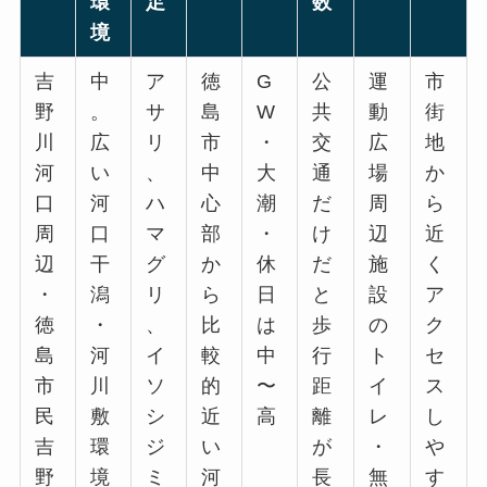
環
足
数
境
吉
中
ア
徳
G
公
運
市
野
。
サ
島
W
共
動
街
川
広
リ
市
・
交
広
地
河
い
、
中
大
通
場
か
口
河
ハ
心
潮
だ
周
ら
周
口
マ
部
・
け
辺
近
辺
干
グ
か
休
だ
施
く
・
潟
リ
ら
日
と
設
ア
徳
・
、
比
は
歩
の
ク
島
河
イ
較
中
行
ト
セ
市
川
ソ
的
〜
距
イ
ス
民
敷
シ
近
高
離
レ
し
吉
環
ジ
い
が
・
や
野
境
ミ
河
長
無
す