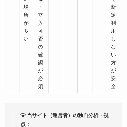
場
・
断
所
立
定
が
入
利
多
可
用
い
否
し
の
な
確
い
認
方
が
が
必
安
須
全
💡 当サイト（運営者）の独自分析・視
点：