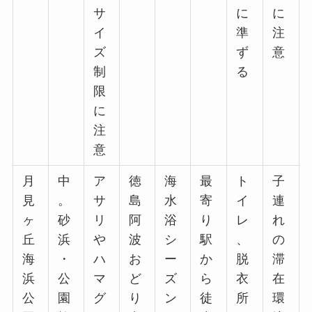
サ
に
に
イ
準
注
ズ
ず
意
制
る
限
に
注
意
月
中
ア
徳
海
最
ト
子
見
。
サ
島
水
寄
イ
連
ヶ
砂
リ
阿
浴
り
レ
れ
丘
浜
や
波
シ
駅
、
の
海
・
ハ
お
ー
か
脱
滞
浜
公
マ
ど
ズ
ら
衣
在
公
園
グ
り
ン
徒
所
環