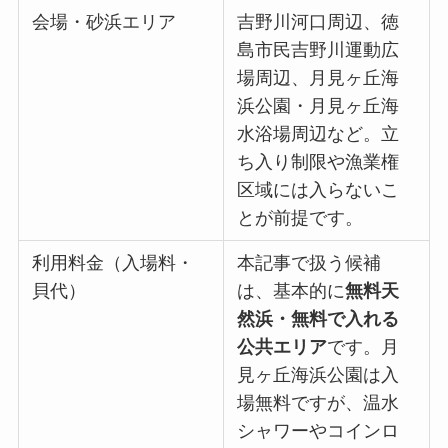
会場・砂浜エリア
吉野川河口周辺、徳
島市民吉野川運動広
場周辺、月見ヶ丘海
浜公園・月見ヶ丘海
水浴場周辺など。立
ち入り制限や漁業権
区域には入らないこ
とが前提です。
利用料金（入場料・
本記事で扱う候補
貝代）
は、基本的に
無料天
然浜・無料で入れる
公共エリア
です。月
見ヶ丘海浜公園は入
場無料ですが、温水
シャワーやコインロ