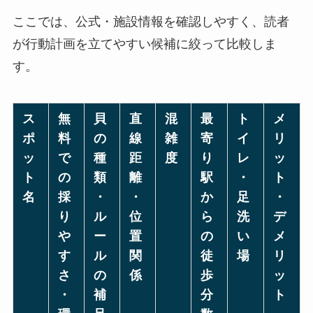
ここでは、公式・施設情報を確認しやすく、読者
が行動計画を立てやすい候補に絞って比較しま
す。
ス
無
貝
直
混
最
ト
メ
ポ
料
の
線
雑
寄
イ
リ
ッ
で
種
距
度
り
レ
ッ
ト
の
類
離
駅
・
ト
名
採
・
・
か
足
・
り
ル
位
ら
洗
デ
や
ー
置
の
い
メ
す
ル
関
徒
場
リ
さ
の
係
歩
ッ
・
補
分
ト