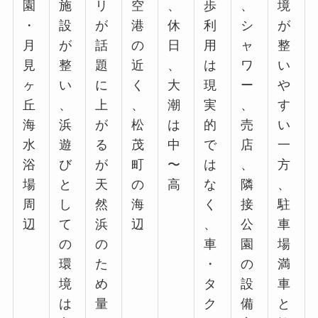
園
施
リ
空
、
歩
、
境
・
設
が
港
休
利
シ
が
月
が
話
の
日
用
ャ
整
見
整
題
近
、
は
ワ
い
ヶ
い
に
く
大
現
ー
や
丘
、
上
、
潮
実
、
す
海
浜
が
松
は
的
売
い
水
遊
る
茂
中
で
店
一
浴
び
が
町
〜
は
、
方
場
と
天
の
高
な
隣
、
周
し
然
海
く
接
駐
辺
て
浜
辺
、
公
車
の
の
車
園
場
環
た
・
の
満
境
め
タ
設
車
は
量
ク
備
と