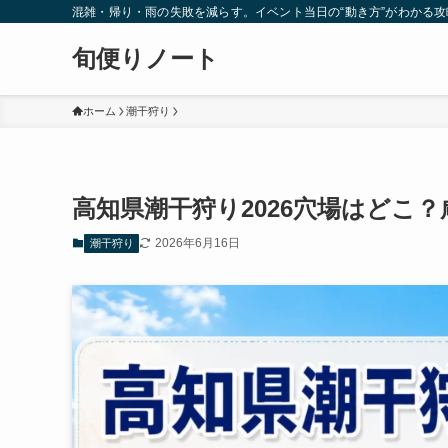
混雑・帰り・雨の失敗を減らす。イベント当日の“動き方”がわかる
旬便りノート
ホーム
潮干狩り
高知県潮干狩り2026穴場はどこ
2026年6月16日
潮干狩り