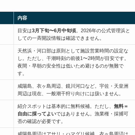
内容
目安は
3月下旬〜6月中旬頃
。2026年の公式管理浜と
しての一斉開設情報は確認できません。
天然浜・河口部は原則として施設営業時間の設定な
し。ただし、干潮時刻の前後1〜2時間が目安です。
夜間・早朝の安全性は低いため避けるのが無難で
す。
咸陽島、衣ヶ島周辺、鏡川河口など。宇佐・天皇洲
周辺は現在、一般潮干狩り向けには扱いません。
紹介スポットは基本的に無料候補。ただし、
無料＝
自由に採ってよい
ではありません。漁業権・採捕可
否の確認が必要です。
咸陽島周辺はアサリ・ハマグリ候補、衣ヶ島周辺は