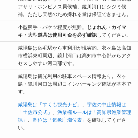
アサリ・ホンビノス貝候補、鏡川河口はシジミ候
補。ただし天然のため採れる量は保証できません。
小型熊手・バケツ程度が無難。
じょれん・カイマ
キ・大型道具は使用可否を必ず確認
してください。
咸陽島は宿毛駅から車利用が現実的。衣ヶ島は高知
市横浜東町周辺、鏡川河口は高知市中心部からアク
セスしやすい河口部です。
咸陽島は観光利用の駐車スペース情報あり。衣ヶ
島・鏡川河口は周辺コインパーキング確認が基本で
す。
咸陽島は「すくも観光ナビ」
、
宇佐の中止情報は
「土佐市公式」
、
漁業権ルールは「高知県漁業管理
課」
、
潮位は「気象庁潮位表」
を確認してくださ
い。