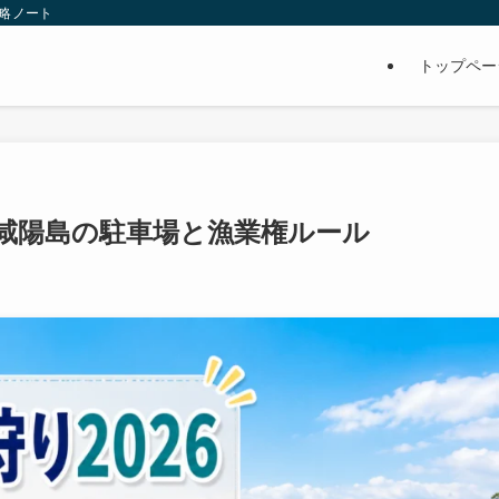
攻略ノート
トップペー
？咸陽島の駐車場と漁業権ルール